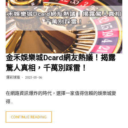
金禾娛樂城Dcard網友熱議！揭露
驚人真相，千萬別踩雷！
運彩球版
2025-05-06
在網路資訊爆炸的時代，選擇一家值得信賴的娛樂城變
得...
CONTINUE READING