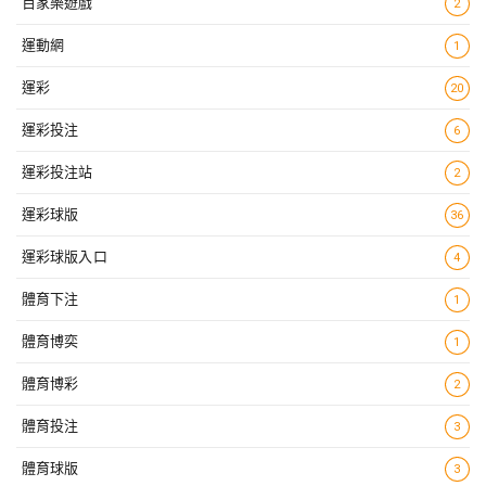
百家樂遊戲
2
運動網
1
運彩
20
運彩投注
6
運彩投注站
2
運彩球版
36
運彩球版入口
4
體育下注
1
體育博奕
1
體育博彩
2
體育投注
3
體育球版
3