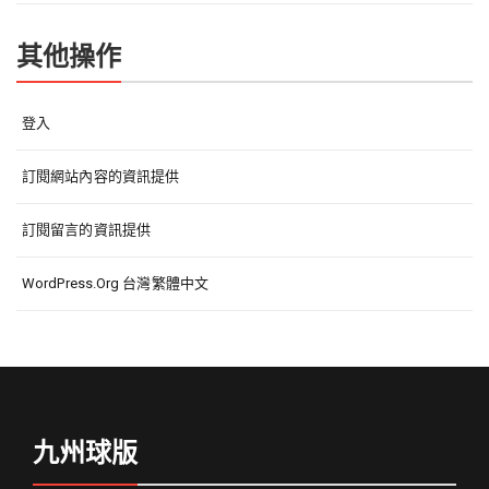
其他操作
登入
訂閱網站內容的資訊提供
訂閱留言的資訊提供
WordPress.org 台灣繁體中文
九州球版