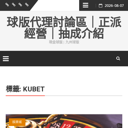
Skip
2026-08-07
球
歐
現
現
版
博
金
金
to
球版代理討論區｜正派
娛
網
球
content
經營｜抽成介紹
樂
版
城
現金球版 | 九州球版
Skip
to
content
標籤:
KUBET
娛樂城