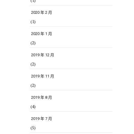
(1)
2020 年 2 月
(1)
2020 年 1 月
(2)
2019 年 12 月
(2)
2019 年 11 月
(2)
2019 年 8 月
(4)
2019 年 7 月
(5)