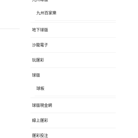
九州百家樂
地下球版
沙龍電子
玩運彩
球版
球板
球版現金網
線上運彩
運彩投注