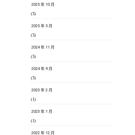
2025 年 10 月
(3)
2025 年 5 月
(3)
2024 年 11 月
(3)
2024 年 9 月
(3)
2023 年 2 月
(1)
2023 年 1 月
(1)
2022 年 12 月