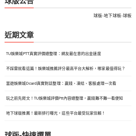
球版公告
球版-地下球板-球板代
近期文章
TU娛樂城PTT真實評價總整理：網友最在意的出金速度
不踩雷就看這篇！娛樂城推薦評分最高平台大解析，哪家最值得玩？
富遊娛樂城dcard真實對話整理：贏錢、凍結、客服處理一次看
玩之前先爬文！TU娛樂城評價ptt內容總整理，贏錢難不難一看便知
地下球版推薦！最新排行曝光，這些平台最受玩家信賴！
球版-快速選單