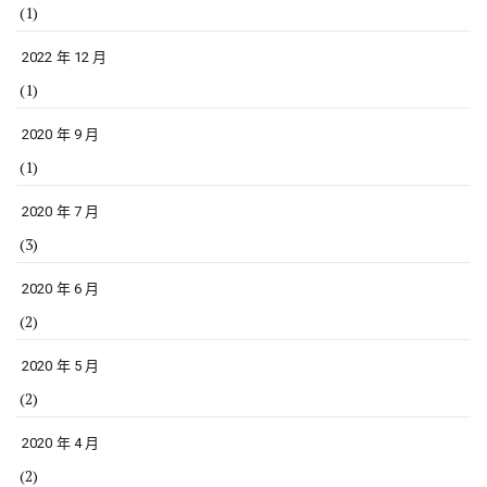
(1)
2022 年 12 月
(1)
2020 年 9 月
(1)
2020 年 7 月
(3)
2020 年 6 月
(2)
2020 年 5 月
(2)
2020 年 4 月
(2)