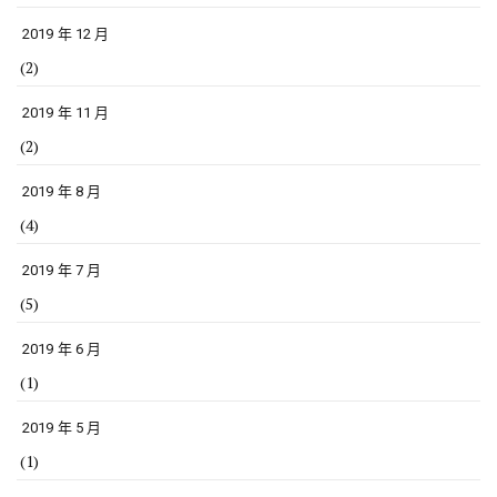
2019 年 12 月
(2)
2019 年 11 月
(2)
2019 年 8 月
(4)
2019 年 7 月
(5)
2019 年 6 月
(1)
2019 年 5 月
(1)