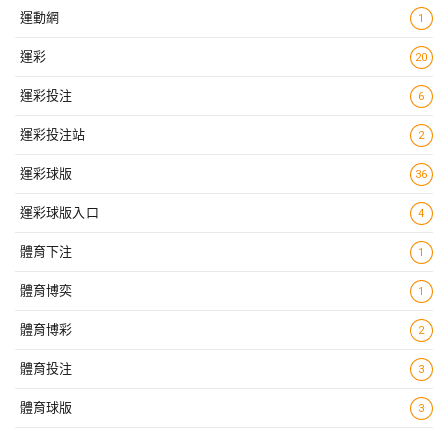
運動網
1
運彩
20
運彩投注
6
運彩投注站
2
運彩球版
36
運彩球版入口
4
體育下注
1
體育博奕
1
體育博彩
2
體育投注
3
體育球版
3