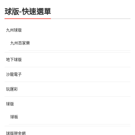
球版-快速選單
九州球版
九州百家樂
地下球版
沙龍電子
玩運彩
球版
球板
球版現金網