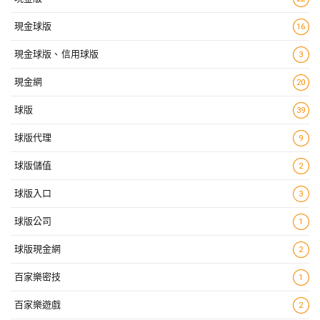
現金球版
16
現金球版、信用球版
3
現金網
20
球版
39
球版代理
9
球版儲值
2
球版入口
3
球版公司
1
球版現金網
2
百家樂密技
1
百家樂遊戲
2