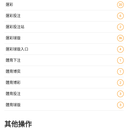
運彩
20
運彩投注
6
運彩投注站
2
運彩球版
36
運彩球版入口
4
體育下注
1
體育博奕
1
體育博彩
2
體育投注
3
體育球版
3
其他操作