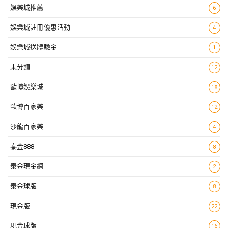
娛樂城推薦
6
娛樂城註冊優惠活動
4
娛樂城送體驗金
1
未分類
12
歐博娛樂城
18
歐博百家樂
12
沙龍百家樂
4
泰金888
8
泰金現金網
2
泰金球版
8
現金版
22
現金球版
16