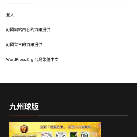
登入
訂閱網站內容的資訊提供
訂閱留言的資訊提供
WordPress.org 台灣繁體中文
九州球版