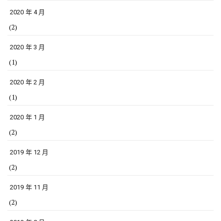
2020 年 4 月
(2)
2020 年 3 月
(1)
2020 年 2 月
(1)
2020 年 1 月
(2)
2019 年 12 月
(2)
2019 年 11 月
(2)