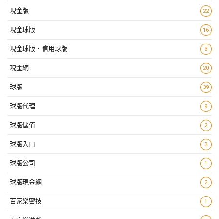
現金版
22
現金球版
16
現金球版、信用球版
3
現金網
20
球版
39
球版代理
9
球版儲值
2
球版入口
3
球版公司
1
球版現金網
2
百家樂密技
1