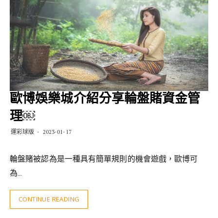
歐博娛樂城介紹分享輪盤賭資金管
理￼
運彩球版
2023-01-17
輪盤賭被認為是一種具有簡單規則的機會遊戲，歐博可
為...
CONTINUE READING