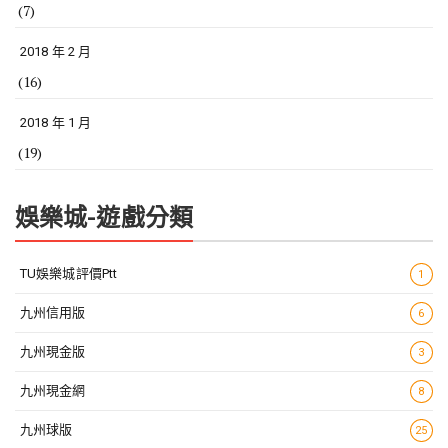
(7)
2018 年 2 月
(16)
2018 年 1 月
(19)
娛樂城-遊戲分類
TU娛樂城評價ptt
1
九州信用版
6
九州現金版
3
九州現金網
8
九州球版
25