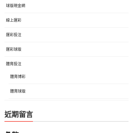
球版現金網
線上運彩
運彩投注
運彩球版
體育投注
體育博彩
體育球版
近期留言