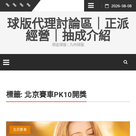
Skip
2026-08-08
球
歐
現
現
版
博
金
金
to
球版代理討論區｜正派
娛
網
球
content
經營｜抽成介紹
樂
版
城
現金球版 | 九州球版
Skip
to
content
標籤:
北京賽車PK10開獎
北京賽車