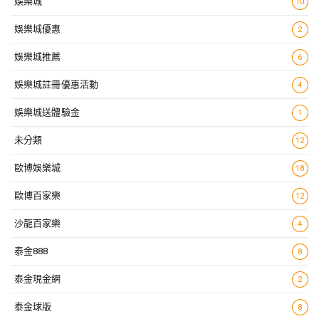
娛樂城
10
娛樂城優惠
2
娛樂城推薦
6
娛樂城註冊優惠活動
4
娛樂城送體驗金
1
未分類
12
歐博娛樂城
18
歐博百家樂
12
沙龍百家樂
4
泰金888
8
泰金現金網
2
泰金球版
8