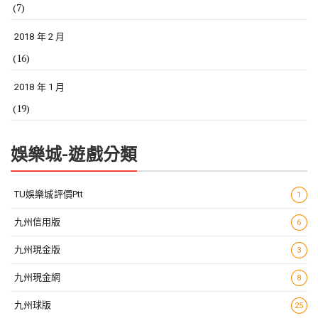
(7)
2018 年 2 月
(16)
2018 年 1 月
(19)
娛樂城-遊戲分類
TU娛樂城評價ptt
1
九州信用版
6
九州現金版
3
九州現金網
8
九州球版
25