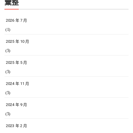
彙整
2026 年 7 月
(1)
2025 年 10 月
(3)
2025 年 5 月
(3)
2024 年 11 月
(3)
2024 年 9 月
(3)
2023 年 2 月