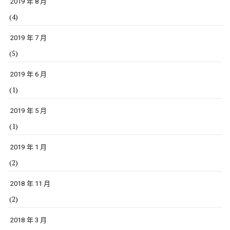
2019 年 8 月
(4)
2019 年 7 月
(5)
2019 年 6 月
(1)
2019 年 5 月
(1)
2019 年 1 月
(2)
2018 年 11 月
(2)
2018 年 3 月