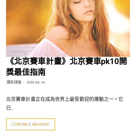
《北京賽車計畫》北京賽車pk10開
獎最佳指南
運彩球版
2020-04-14
北京賽車計畫正在成為世界上最受歡迎的運動之一。它
已...
CONTINUE READING