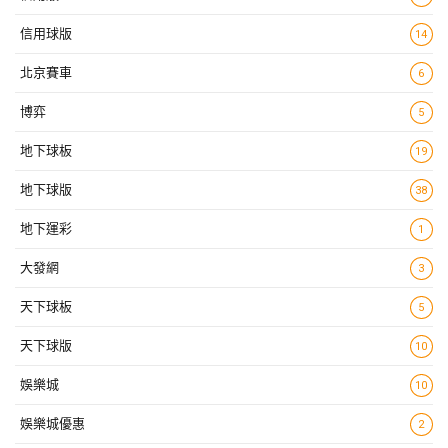
信用球版
14
北京賽車
6
博弈
5
地下球板
19
地下球版
38
地下運彩
1
大發網
3
天下球板
5
天下球版
10
娛樂城
10
娛樂城優惠
2