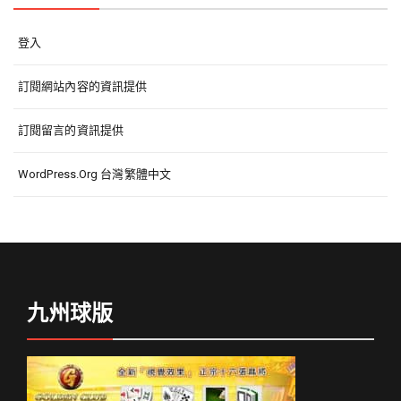
登入
訂閱網站內容的資訊提供
訂閱留言的資訊提供
WordPress.org 台灣繁體中文
九州球版