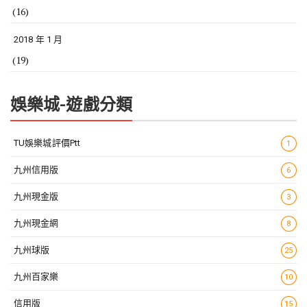
(16)
2018 年 1 月
(19)
娛樂城-遊戲分類
TU娛樂城評價ptt
1
九州信用版
6
九州現金版
3
九州現金網
8
九州球版
25
九州百家樂
10
信用版
15