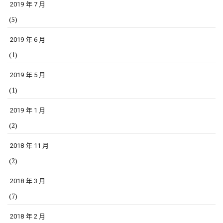
2019 年 7 月
(5)
2019 年 6 月
(1)
2019 年 5 月
(1)
2019 年 1 月
(2)
2018 年 11 月
(2)
2018 年 3 月
(7)
2018 年 2 月