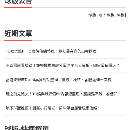
球版公告
球版-地下球板-球板代
近期文章
TU娛樂城PTT真實評價總整理：網友最在意的出金速度
不踩雷就看這篇！娛樂城推薦評分最高平台大解析，哪家最值得玩？
富遊娛樂城dcard真實對話整理：贏錢、凍結、客服處理一次看
玩之前先爬文！TU娛樂城評價ptt內容總整理，贏錢難不難一看便知
地下球版推薦！最新排行曝光，這些平台最受玩家信賴！
球版-快速選單