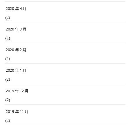
2020 年 4 月
(2)
2020 年 3 月
(1)
2020 年 2 月
(1)
2020 年 1 月
(2)
2019 年 12 月
(2)
2019 年 11 月
(2)