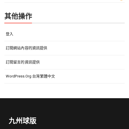
其他操作
登入
訂閱網站內容的資訊提供
訂閱留言的資訊提供
WordPress.org 台灣繁體中文
九州球版