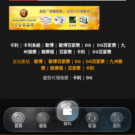
卡利
|
卡利系統
|
歐博
|
歐博百家樂
|
DG
|
DG百家樂
|
九
州娛樂
|
娛樂城
|
百家樂
|
卡利
|
DG百家樂
友站連結：
歐博
|
歐博百家樂
|
DG
|
DG百家樂
|
九州娛
樂
|
娛樂城
|
百家樂
|
卡利
優質代理推薦：
卡利
|
DG
球版
歐博娛樂城
現金網
現金球版
球版代理討論區｜正派經營｜抽成介紹 © 2026 - Designed By
錢包
BfastMag
Powered by
WordPress
首頁
優惠
客服
我的