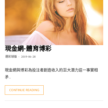
現金網-體育博彩
運彩球版
2019-06-28
現金網與博彩為投注者創造收入的巨大潛力這一事實相
矛...
CONTINUE READING