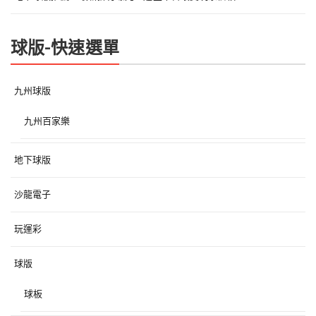
球版-快速選單
九州球版
九州百家樂
地下球版
沙龍電子
玩運彩
球版
球板