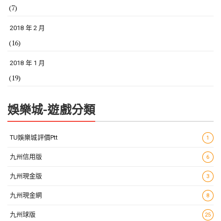
(7)
2018 年 2 月
(16)
2018 年 1 月
(19)
娛樂城-遊戲分類
TU娛樂城評價ptt
1
九州信用版
6
九州現金版
3
九州現金網
8
九州球版
25