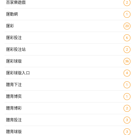
百家樂遊戲
2
運動網
1
運彩
20
運彩投注
6
運彩投注站
2
運彩球版
36
運彩球版入口
4
體育下注
1
體育博奕
1
體育博彩
2
體育投注
3
體育球版
3