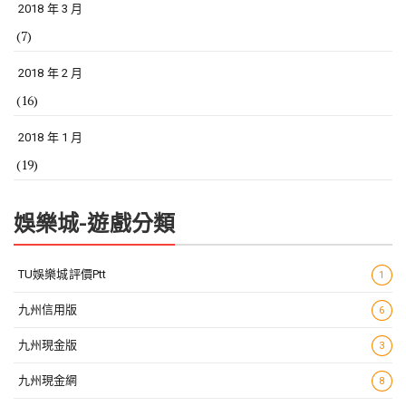
2018 年 3 月
(7)
2018 年 2 月
(16)
2018 年 1 月
(19)
娛樂城-遊戲分類
TU娛樂城評價ptt
1
九州信用版
6
九州現金版
3
九州現金網
8