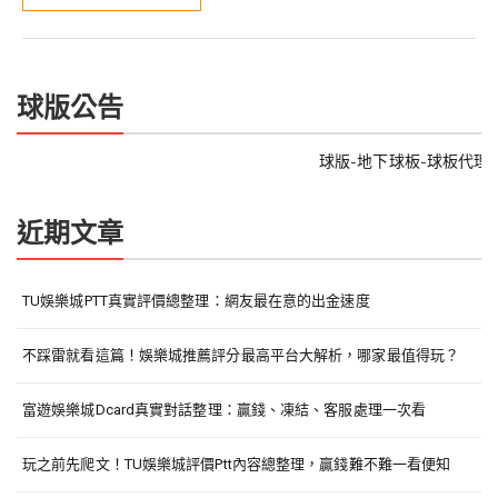
球版公告
球版-地下球板-球板代理-九
近期文章
TU娛樂城PTT真實評價總整理：網友最在意的出金速度
不踩雷就看這篇！娛樂城推薦評分最高平台大解析，哪家最值得玩？
富遊娛樂城dcard真實對話整理：贏錢、凍結、客服處理一次看
玩之前先爬文！TU娛樂城評價ptt內容總整理，贏錢難不難一看便知