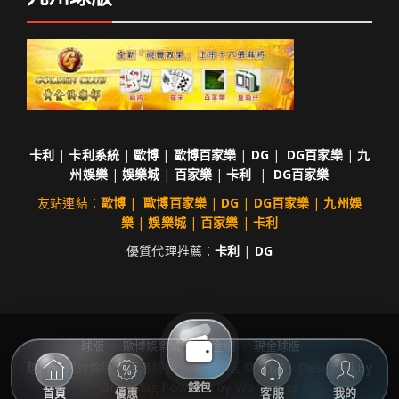
卡利
|
卡利系統
|
歐博
|
歐博百家樂
|
DG
|
DG百家樂
|
九
州娛樂
|
娛樂城
|
百家樂
|
卡利
|
DG百家樂
友站連結：
歐博
|
歐博百家樂
|
DG
|
DG百家樂
|
九州娛
樂
|
娛樂城
|
百家樂
|
卡利
優質代理推薦：
卡利
|
DG
球版
歐博娛樂城
現金網
現金球版
球版代理討論區｜正派經營｜抽成介紹 © 2026 - Designed By
錢包
BfastMag
Powered by
WordPress
首頁
優惠
客服
我的