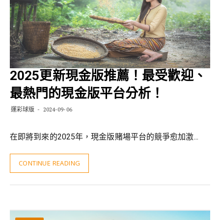
2025更新現金版推薦！最受歡迎、
最熱門的現金版平台分析！
運彩球版
2024-09-06
在即將到來的2025年，現金版賭場平台的競爭愈加激...
CONTINUE READING