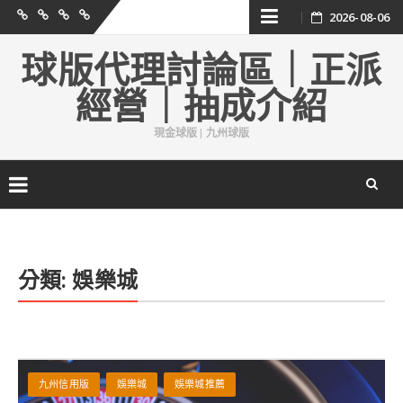
Skip
2026-08-06
球
歐
現
現
版
博
金
金
to
球版代理討論區｜正派
娛
網
球
content
經營｜抽成介紹
樂
版
城
現金球版 | 九州球版
Skip
to
content
分類:
娛樂城
九州信用版
娛樂城
娛樂城推薦