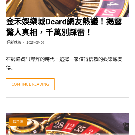
金禾娛樂城Dcard網友熱議！揭露
驚人真相，千萬別踩雷！
運彩球版
2025-05-06
在網路資訊爆炸的時代，選擇一家值得信賴的娛樂城變
得...
CONTINUE READING
娛樂城