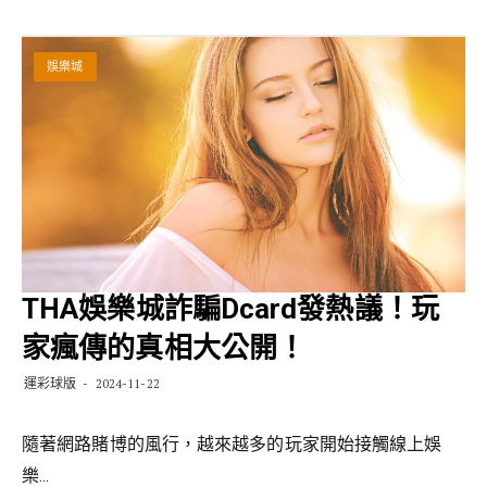
娛樂城
THA娛樂城詐騙Dcard發熱議！玩
家瘋傳的真相大公開！
運彩球版
2024-11-22
隨著網路賭博的風行，越來越多的玩家開始接觸線上娛
樂...