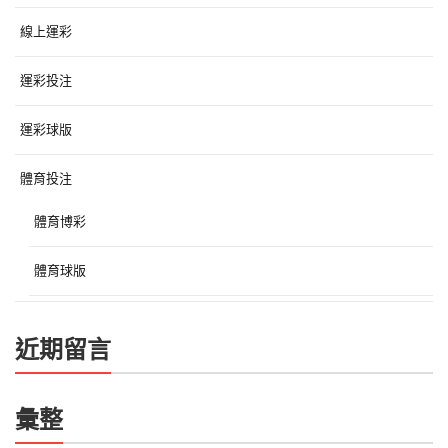
線上運彩
運彩投注
運彩球版
體育投注
體育博彩
體育球版
近期留言
彙整