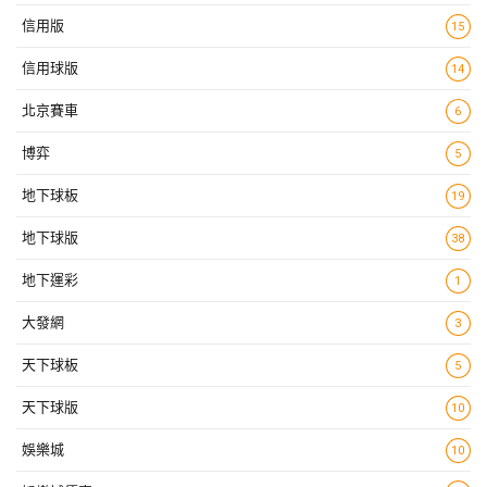
信用版
15
信用球版
14
北京賽車
6
博弈
5
地下球板
19
地下球版
38
地下運彩
1
大發網
3
天下球板
5
天下球版
10
娛樂城
10