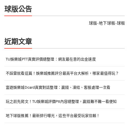
球版公告
球版-地下球板-球板代
近期文章
TU娛樂城PTT真實評價總整理：網友最在意的出金速度
不踩雷就看這篇！娛樂城推薦評分最高平台大解析，哪家最值得玩？
富遊娛樂城dcard真實對話整理：贏錢、凍結、客服處理一次看
玩之前先爬文！TU娛樂城評價ptt內容總整理，贏錢難不難一看便知
地下球版推薦！最新排行曝光，這些平台最受玩家信賴！