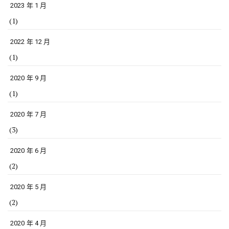
2023 年 1 月
(1)
2022 年 12 月
(1)
2020 年 9 月
(1)
2020 年 7 月
(3)
2020 年 6 月
(2)
2020 年 5 月
(2)
2020 年 4 月