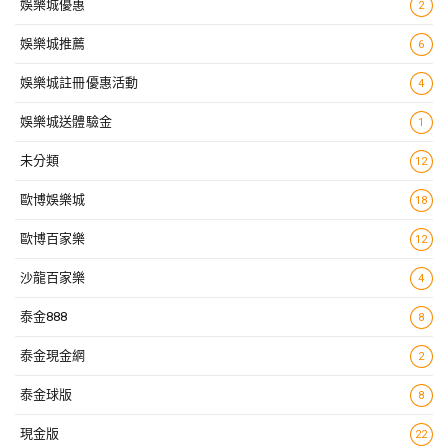
娛樂城優惠
2
娛樂城推薦
6
娛樂城註冊優惠活動
4
娛樂城送體驗金
1
未分類
12
歐博娛樂城
18
歐博百家樂
12
沙龍百家樂
4
泰金888
8
泰金現金網
2
泰金球版
8
現金版
22