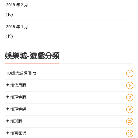
2018 年 2 月
(16)
2018 年 1 月
(19)
娛樂城-遊戲分類
TU娛樂城評價ptt
1
九州信用版
6
九州現金版
3
九州現金網
8
九州球版
25
九州百家樂
10