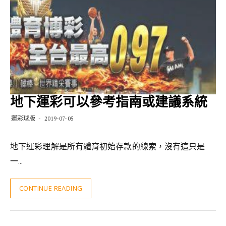
地下運彩可以參考指南或建議系統
運彩球版
2019-07-05
地下運彩理解是所有體育初始存款的線索，沒有這只是
一...
CONTINUE READING