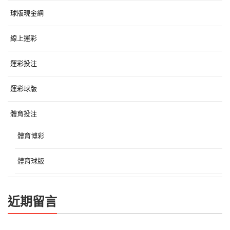
球版現金網
線上運彩
運彩投注
運彩球版
體育投注
體育博彩
體育球版
近期留言