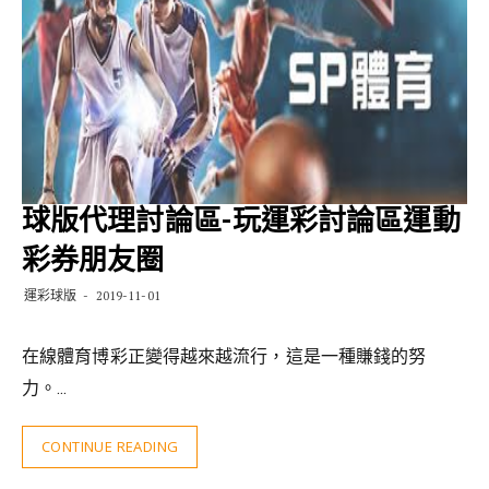
球版代理討論區-玩運彩討論區運動
彩券朋友圈
運彩球版
2019-11-01
在線體育博彩正變得越來越流行，這是一種賺錢的努
力。...
CONTINUE READING