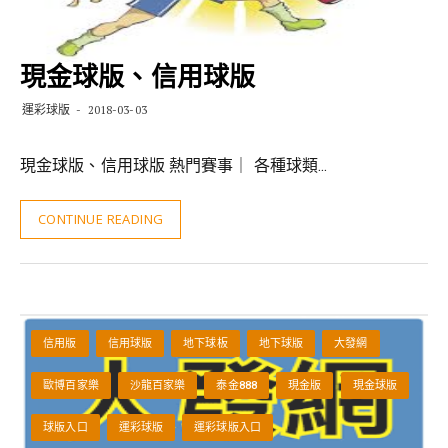
現金球版、信用球版
運彩球版
2018-03-03
現金球版、信用球版 熱門賽事｜ 各種球類...
CONTINUE READING
信用版
信用球版
地下球板
地下球版
大發網
歐博百家樂
沙龍百家樂
泰金888
現金版
現金球版
球版入口
運彩球版
運彩球版入口