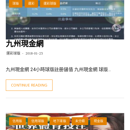
球版
運彩
運彩球版
九州現金網
運彩球版
2018-01-23
九州現金網 24小時球版註册儲值 九州現金網 球版...
CONTINUE READING
信用版
信用球版
地下球版
未分類
現金版