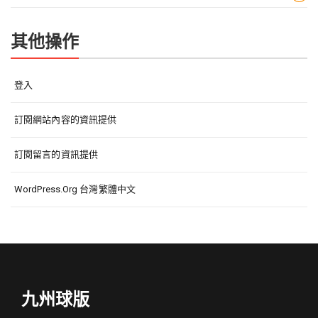
其他操作
登入
訂閱網站內容的資訊提供
訂閱留言的資訊提供
WordPress.org 台灣繁體中文
九州球版