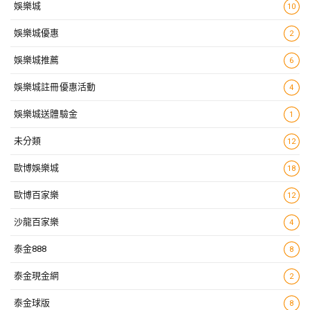
娛樂城
10
娛樂城優惠
2
娛樂城推薦
6
娛樂城註冊優惠活動
4
娛樂城送體驗金
1
未分類
12
歐博娛樂城
18
歐博百家樂
12
沙龍百家樂
4
泰金888
8
泰金現金網
2
泰金球版
8