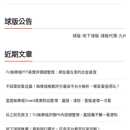
球版公告
球版-地下球板-球板代理-九州球版
近期文章
TU娛樂城PTT真實評價總整理：網友最在意的出金速度
不踩雷就看這篇！娛樂城推薦評分最高平台大解析，哪家最值得玩？
富遊娛樂城dcard真實對話整理：贏錢、凍結、客服處理一次看
玩之前先爬文！TU娛樂城評價ptt內容總整理，贏錢難不難一看便知
地下球版推薦！最新排行曝光，這些平台最受玩家信賴！