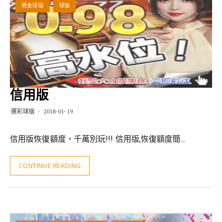
現金球版
球版
信用版
運彩球版
2018-01-19
信用版恢復額度，千萬別玩!!! 信用版,恢復額度簡...
CONTINUE READING