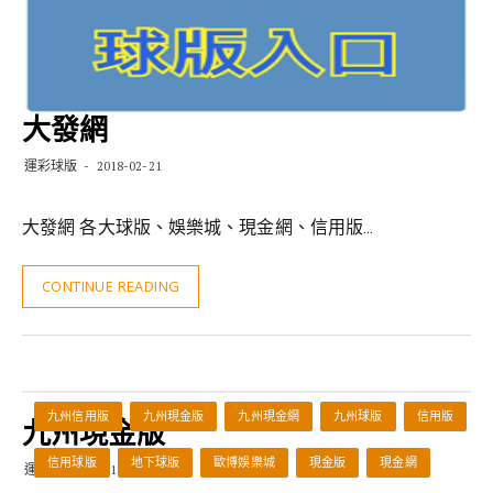
大發網
運彩球版
2018-02-21
大發網 各大球版、娛樂城、現金網、信用版...
CONTINUE READING
九州信用版
九州現金版
九州現金網
九州球版
信用版
九州現金版
信用球版
地下球版
歐博娛樂城
現金版
現金網
運彩球版
2018-02-20