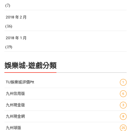
(7)
2018 年 2 月
(16)
2018 年 1 月
(19)
娛樂城-遊戲分類
TU娛樂城評價ptt
1
九州信用版
6
九州現金版
3
九州現金網
8
九州球版
25