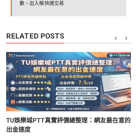
數，出入帳快速交易
RELATED POSTS
TU娛樂城PTT真實評價總整理：網友最在意的
出金速度