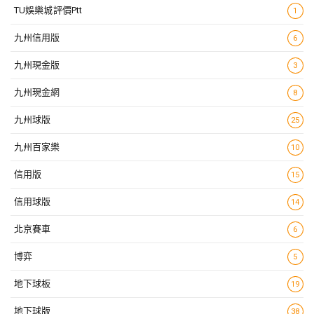
TU娛樂城評價ptt
1
九州信用版
6
九州現金版
3
九州現金網
8
九州球版
25
九州百家樂
10
信用版
15
信用球版
14
北京賽車
6
博弈
5
地下球板
19
地下球版
38