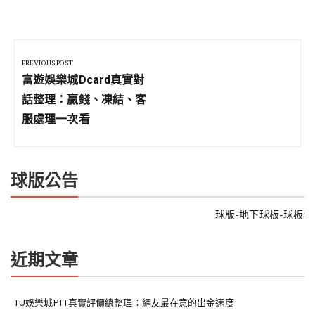
文
章
PREVIOUS POST
Previous
導
富遊娛樂城dcard真實對
Post:
話整理：贏錢、凍結、客
覽
服處理一次看
球版公告
球版-地下球板-球板代
近期文章
TU娛樂城PTT真實評價總整理：網友最在意的出金速度