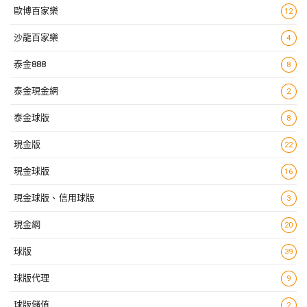
歐博百家樂
12
沙龍百家樂
4
泰金888
8
泰金現金網
2
泰金球版
8
現金版
22
現金球版
16
現金球版、信用球版
3
現金網
20
球版
39
球版代理
9
球版儲值
2