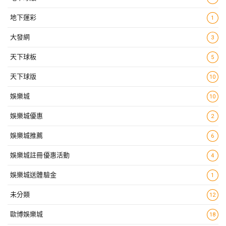
地下運彩
1
大發網
3
天下球板
5
天下球版
10
娛樂城
10
娛樂城優惠
2
娛樂城推薦
6
娛樂城註冊優惠活動
4
娛樂城送體驗金
1
未分類
12
歐博娛樂城
18