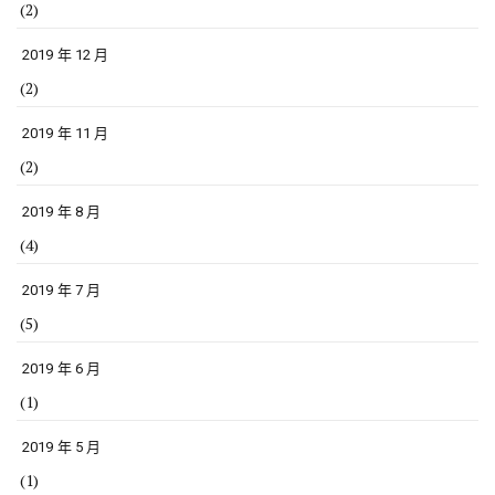
(2)
2019 年 12 月
(2)
2019 年 11 月
(2)
2019 年 8 月
(4)
2019 年 7 月
(5)
2019 年 6 月
(1)
2019 年 5 月
(1)