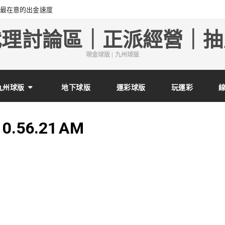
代理討論區｜正派經營｜抽
現金球版 | 九州球版
九州球版
地下球版
運彩球版
玩運彩
10.56.21 AM