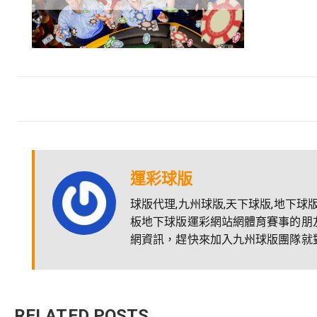
運彩球版
球版代理,九州球版,天下球版,地下
板地下球版運彩網站網體育賽事的朋
網資訊，趕快來加入九州球版團隊就對
RELATED POSTS