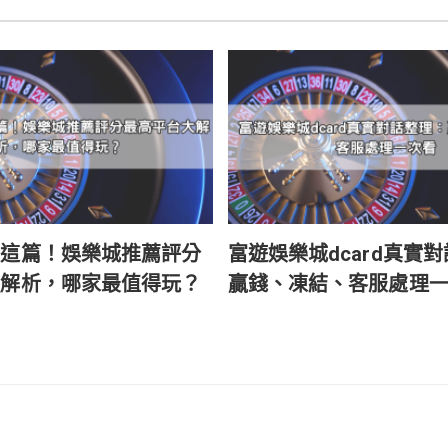
看這篇！娛樂城推薦評分
富遊娛樂城dcard真實
大解析，哪家最值得玩？
贏錢、凍結、客服處理