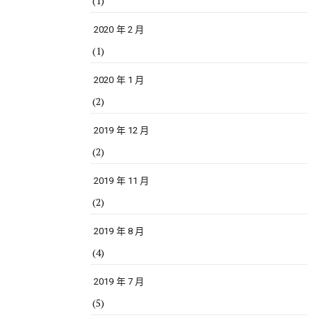
(1)
2020 年 2 月
(1)
2020 年 1 月
(2)
2019 年 12 月
(2)
2019 年 11 月
(2)
2019 年 8 月
(4)
2019 年 7 月
(5)