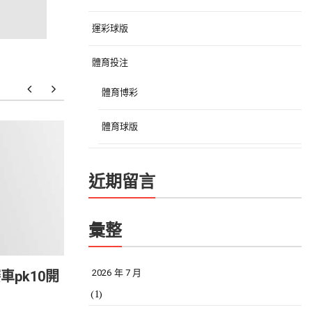
運彩球版
體育投注
體育博彩
體育球版
北京賽車pk10歷史開獎-現場紀
錄、單雙紀錄
近期留言
彙整
2026 年 7 月
pk10開
(1)