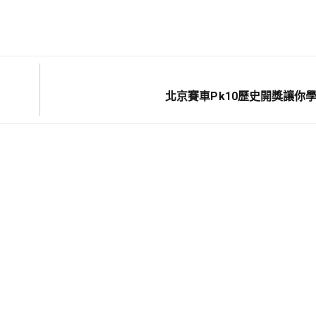
Next
北京賽車pk10歷史開獎讓你
Post: