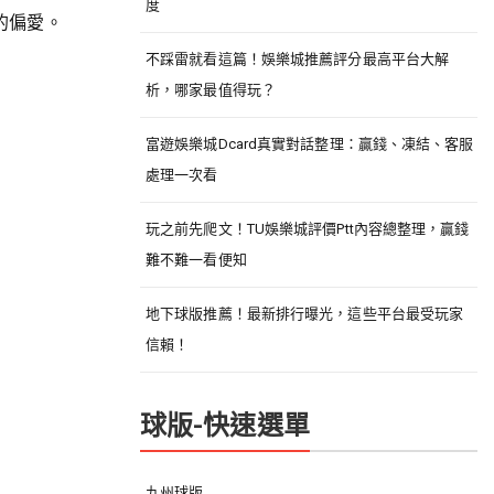
度
的偏愛。
不踩雷就看這篇！娛樂城推薦評分最高平台大解
析，哪家最值得玩？
富遊娛樂城dcard真實對話整理：贏錢、凍結、客服
處理一次看
玩之前先爬文！TU娛樂城評價ptt內容總整理，贏錢
難不難一看便知
地下球版推薦！最新排行曝光，這些平台最受玩家
信賴！
球版-快速選單
九州球版