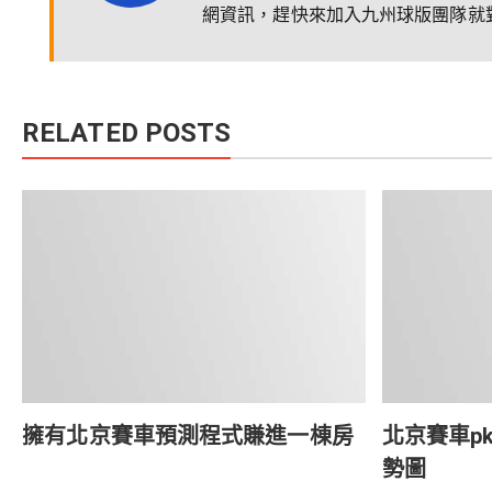
網資訊，趕快來加入九州球版團隊就對
RELATED POSTS
擁有北京賽車預測程式賺進一棟房
北京賽車p
勢圖