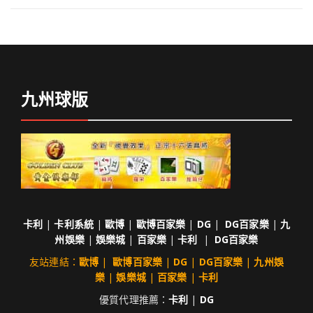
九州球版
卡利
|
卡利系統
|
歐博
|
歐博百家樂
|
DG
|
DG百家樂
|
九
州娛樂
|
娛樂城
|
百家樂
|
卡利
|
DG百家樂
友站連結：
歐博
|
歐博百家樂
|
DG
|
DG百家樂
|
九州娛
樂
|
娛樂城
|
百家樂
|
卡利
優質代理推薦：
卡利
|
DG