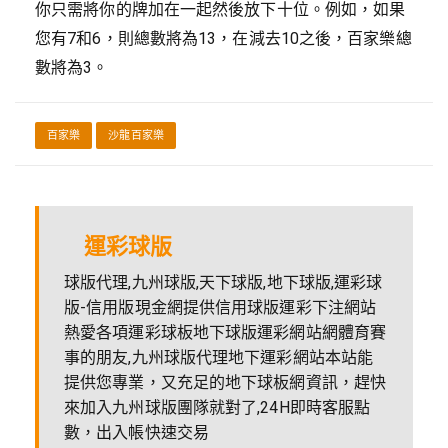
你只需將你的牌加在一起然後放下十位。例如，如果
您有7和6，則總數將為13，在減去10之後，百家樂總
數將為3。
百家樂
沙龍百家樂
運彩球版
球版代理,九州球版,天下球版,地下球版,運彩球
版-信用版現金網提供信用球版運彩下注網站
熱愛各項運彩球板地下球版運彩網站網體育賽
事的朋友,九州球版代理地下運彩網站本站能
提供您專業，又充足的地下球板網資訊，趕快
來加入九州球版團隊就對了,24H即時客服點
數，出入帳快速交易