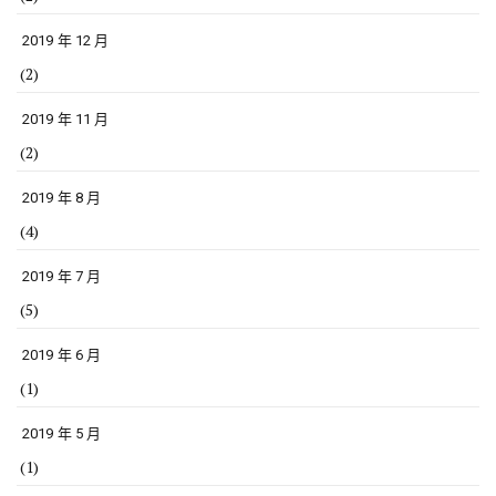
2019 年 12 月
(2)
2019 年 11 月
(2)
2019 年 8 月
(4)
2019 年 7 月
(5)
2019 年 6 月
(1)
2019 年 5 月
(1)