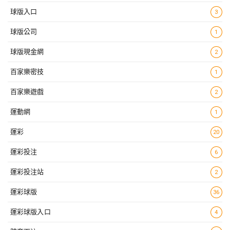
球版入口
3
球版公司
1
球版現金網
2
百家樂密技
1
百家樂遊戲
2
運動網
1
運彩
20
運彩投注
6
運彩投注站
2
運彩球版
36
運彩球版入口
4