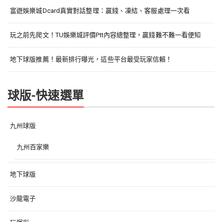
富遊娛樂城dcard真實對話整理：贏錢、凍結、客服處理一次看
玩之前先爬文！TU娛樂城評價ptt內容總整理，贏錢難不難一看便知
地下球版推薦！最新排行曝光，這些平台最受玩家信賴！
球版-快速選單
九州球版
九州百家樂
地下球版
沙龍電子