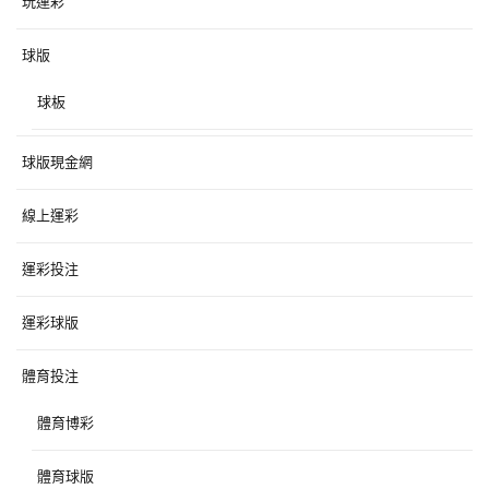
玩運彩
球版
球板
球版現金網
線上運彩
運彩投注
運彩球版
體育投注
體育博彩
體育球版