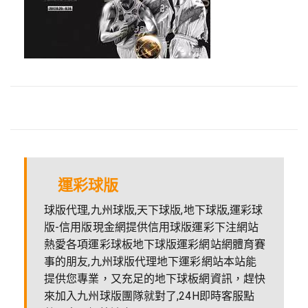
運彩球版
球版代理,九州球版,天下球版,地下球版,運彩球
版-信用版現金網提供信用球版運彩下注網站
熱愛各項運彩球板地下球版運彩網站網體育賽
事的朋友,九州球版代理地下運彩網站本站能
提供您專業，又充足的地下球板網資訊，趕快
來加入九州球版團隊就對了,24H即時客服點