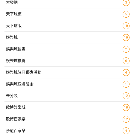
大發網
3
天下球板
5
天下球版
10
娛樂城
10
娛樂城優惠
2
娛樂城推薦
6
娛樂城註冊優惠活動
4
娛樂城送體驗金
1
未分類
12
歐博娛樂城
18
歐博百家樂
12
沙龍百家樂
4