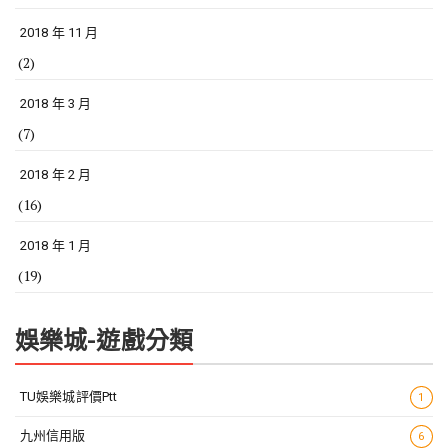
2018 年 11 月
(2)
2018 年 3 月
(7)
2018 年 2 月
(16)
2018 年 1 月
(19)
娛樂城-遊戲分類
TU娛樂城評價ptt
1
九州信用版
6