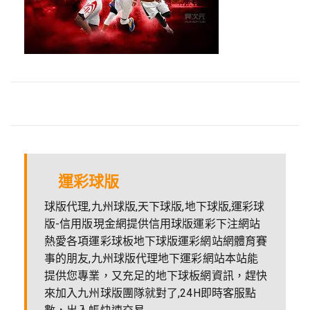
運彩球版
球版代理,九州球版,天下球版,地下球版,運彩球
版-信用版現金網提供信用球版運彩下注網站
熱愛各項運彩球板地下球版運彩網站網體育賽
事的朋友,九州球版代理地下運彩網站本站能
提供您專業，又充足的地下球板網資訊，趕快
來加入九州球版團隊就對了,24H即時客服點