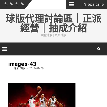
Skip
2026-08-10
球
歐
現
現
版
博
金
金
to
球版代理討論區｜正派
娛
網
球
content
經營｜抽成介紹
樂
版
城
現金球版 | 九州球版
Skip
images-43
to
content
運彩球版
2018-02-09