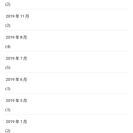
(2)
2019 年 11 月
(2)
2019 年 8 月
(4)
2019 年 7 月
(5)
2019 年 6 月
(1)
2019 年 5 月
(1)
2019 年 1 月
(2)