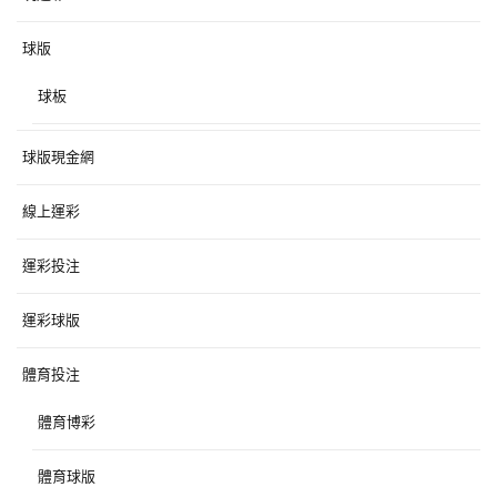
球版
球板
球版現金網
線上運彩
運彩投注
運彩球版
體育投注
體育博彩
體育球版