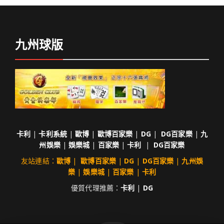
九州球版
卡利
|
卡利系統
|
歐博
|
歐博百家樂
|
DG
|
DG百家樂
|
九
州娛樂
|
娛樂城
|
百家樂
|
卡利
|
DG百家樂
友站連結：
歐博
|
歐博百家樂
|
DG
|
DG百家樂
|
九州娛
樂
|
娛樂城
|
百家樂
|
卡利
優質代理推薦：
卡利
|
DG