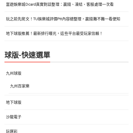
富遊娛樂城dcard真實對話整理：贏錢、凍結、客服處理一次看
玩之前先爬文！TU娛樂城評價ptt內容總整理，贏錢難不難一看便知
地下球版推薦！最新排行曝光，這些平台最受玩家信賴！
球版-快速選單
九州球版
九州百家樂
地下球版
沙龍電子
玩運彩