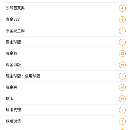
沙龍百家樂
4
泰金888
8
泰金現金網
2
泰金球版
8
現金版
22
現金球版
16
現金球版、信用球版
3
現金網
20
球版
39
球版代理
9
球版儲值
2