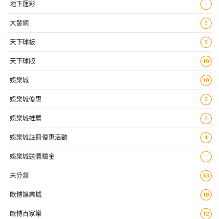
地下運彩
1
大發網
3
天下球板
5
天下球版
10
娛樂城
10
娛樂城優惠
2
娛樂城推薦
6
娛樂城註冊優惠活動
4
娛樂城送體驗金
1
未分類
13
歐博娛樂城
18
歐博百家樂
12