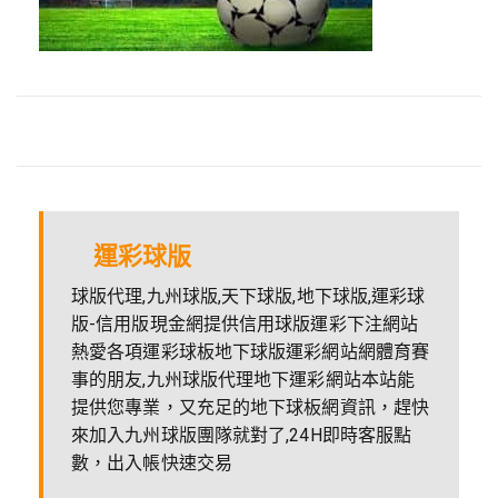
運彩球版
球版代理,九州球版,天下球版,地下球版,運彩球
版-信用版現金網提供信用球版運彩下注網站
熱愛各項運彩球板地下球版運彩網站網體育賽
事的朋友,九州球版代理地下運彩網站本站能
提供您專業，又充足的地下球板網資訊，趕快
來加入九州球版團隊就對了,24H即時客服點
數，出入帳快速交易