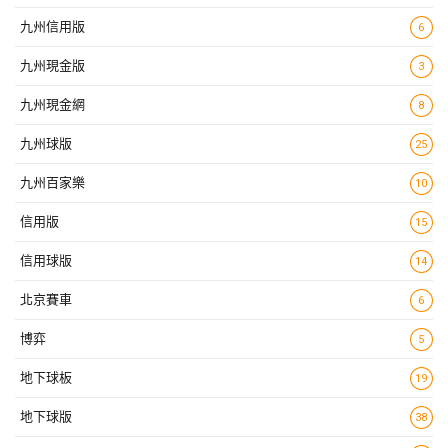
九州信用版
6
九州現金版
3
九州現金網
8
九州球版
25
九州百家樂
10
信用版
15
信用球版
14
北京賽車
6
博弈
5
地下球板
19
地下球版
38