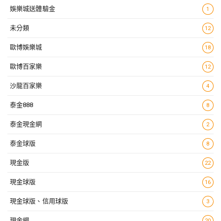
娛樂城送體驗金
1
未分類
12
歐博娛樂城
18
歐博百家樂
12
沙龍百家樂
4
泰金888
8
泰金現金網
2
泰金球版
8
現金版
22
現金球版
16
現金球版、信用球版
3
現金網
20