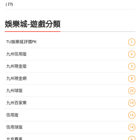
(19)
娛樂城-遊戲分類
TU娛樂城評價ptt
1
九州信用版
6
九州現金版
3
九州現金網
8
九州球版
25
九州百家樂
10
信用版
15
信用球版
14
北京賽車
6