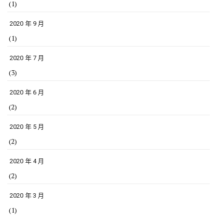
(1)
2020 年 9 月
(1)
2020 年 7 月
(3)
2020 年 6 月
(2)
2020 年 5 月
(2)
2020 年 4 月
(2)
2020 年 3 月
(1)