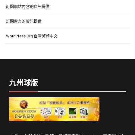
訂閱網站內容的資訊提供
訂閱留言的資訊提供
WordPress.org 台灣繁體中文
九州球版