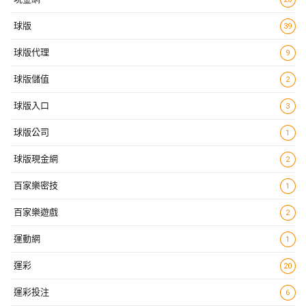
球版
39
球版代理
9
球版儲值
2
球版入口
3
球版公司
1
球版現金網
2
百家樂密技
1
百家樂遊戲
2
運動網
1
運彩
20
運彩投注
6